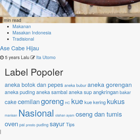
2 min read
Makanan
Masakan Indonesia
Tradisional
Ase Cabe Hijau
5 years Lalu
Ita Utomo
Label Popoler
aneka gorengan
aneka botok dan pepes
aneka bubur
angkringan
aneka puding
aneka sambal
aneka sup
bakar
goreng
kue
kukus
cemilan
cake
kue kering
HC
Nasional
oseng dan tumis
manisan
olahan ayam
oven
sayur
Tips
pai
puding
presto
|