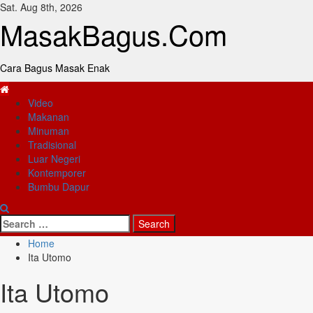
Skip
Sat. Aug 8th, 2026
to
MasakBagus.Com
content
Cara Bagus Masak Enak
Primary
Video
Menu
Makanan
Minuman
Tradisional
Luar Negeri
Kontemporer
Bumbu Dapur
Search
for:
Home
Ita Utomo
Ita Utomo