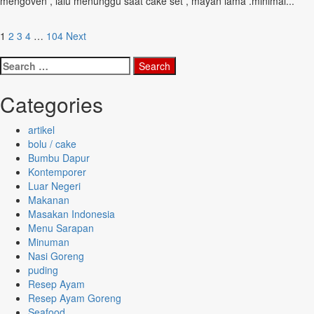
mengoven , lalu menunggu saat cake set , mayan lama .minimal...
Posts
1
2
3
4
…
104
Next
pagination
Search
for:
Categories
artikel
bolu / cake
Bumbu Dapur
Kontemporer
Luar Negeri
Makanan
Masakan Indonesia
Menu Sarapan
Minuman
Nasi Goreng
puding
Resep Ayam
Resep Ayam Goreng
Seafood