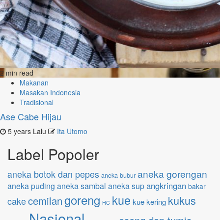
2 min read
Makanan
Masakan Indonesia
Tradisional
Ase Cabe Hijau
5 years Lalu
Ita Utomo
Label Popoler
aneka gorengan
aneka botok dan pepes
aneka bubur
angkringan
aneka puding
aneka sambal
aneka sup
bakar
goreng
kue
kukus
cemilan
cake
kue kering
HC
Nasional