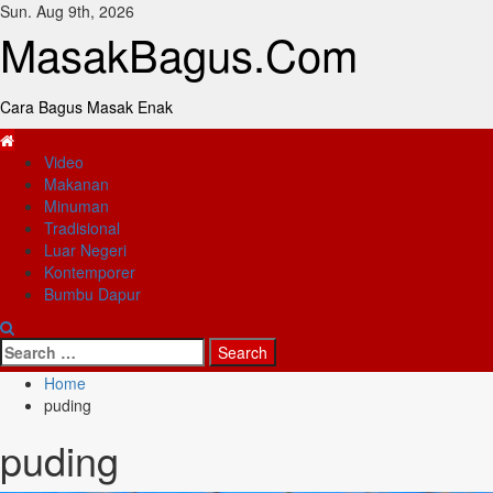
Skip
Sun. Aug 9th, 2026
to
MasakBagus.Com
content
Cara Bagus Masak Enak
Primary
Video
Menu
Makanan
Minuman
Tradisional
Luar Negeri
Kontemporer
Bumbu Dapur
Search
for:
Home
puding
puding