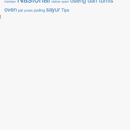
oseng dan tumis
manisan
olahan ayam
oven
sayur
Tips
pai
puding
presto
|