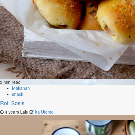
3 min read
Makanan
snack
Roti Sosis
4 years Lalu
Ita Utomo