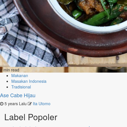
2 min read
Makanan
Masakan Indonesia
Tradisional
Ase Cabe Hijau
5 years Lalu
Ita Utomo
Label Popoler