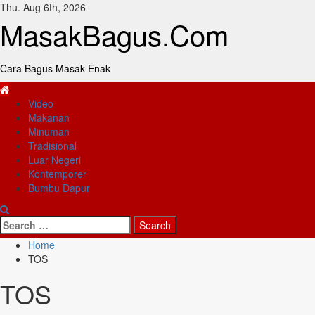
Skip
Thu. Aug 6th, 2026
to
MasakBagus.Com
content
Cara Bagus Masak Enak
Primary
Video
Menu
Makanan
Minuman
Tradisional
Luar Negeri
Kontemporer
Bumbu Dapur
Search
for:
Home
TOS
TOS