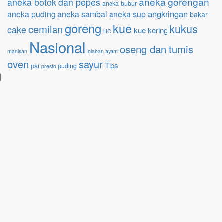
aneka gorengan
aneka botok dan pepes
aneka bubur
angkringan
aneka puding
aneka sambal
aneka sup
bakar
goreng
kue
kukus
cemilan
cake
kue kering
HC
Nasional
oseng dan tumis
manisan
olahan ayam
oven
sayur
Tips
pai
puding
presto
|