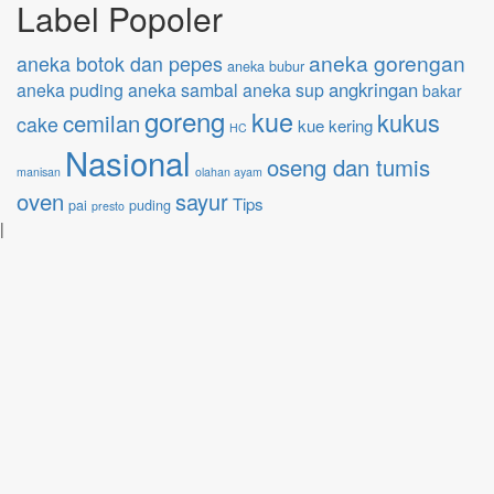
Label Popoler
aneka gorengan
aneka botok dan pepes
aneka bubur
angkringan
aneka puding
aneka sambal
aneka sup
bakar
goreng
kue
kukus
cemilan
cake
kue kering
HC
Nasional
oseng dan tumis
manisan
olahan ayam
oven
sayur
Tips
pai
puding
presto
|