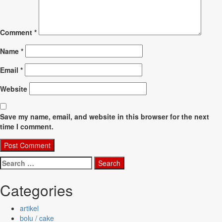
Comment
*
Name
*
Email
*
Website
Save my name, email, and website in this browser for the next
time I comment.
Search
for:
Categories
artikel
bolu / cake