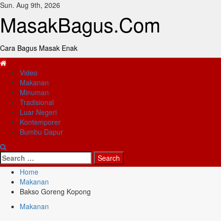
Skip
Sun. Aug 9th, 2026
to
MasakBagus.Com
content
Cara Bagus Masak Enak
Primary
Video
Menu
Makanan
Minuman
Tradisional
Luar Negeri
Kontemporer
Bumbu Dapur
Search
for:
Home
Makanan
Bakso Goreng Kopong
Makanan