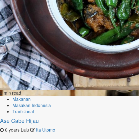
2 min read
Makanan
Masakan Indonesia
Tradisional
Ase Cabe Hijau
6 years Lalu
Ita Utomo