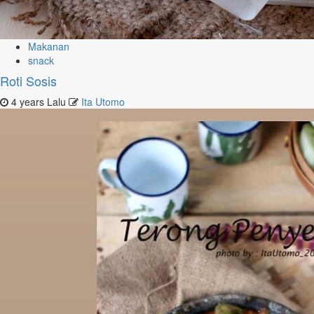
Makanan
snack
Roti Sosis
4 years Lalu
Ita Utomo