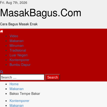
Skip
Fri. Aug 7th, 2026
to
MasakBagus.Com
content
Cara Bagus Masak Enak
Primary
Menu
Video
Makanan
Minuman
Tradisional
Luar Negeri
Kontemporer
Bumbu Dapur
Search
for:
Home
Makanan
Bakso Tempe Bakar
Kontemporer
Makanan