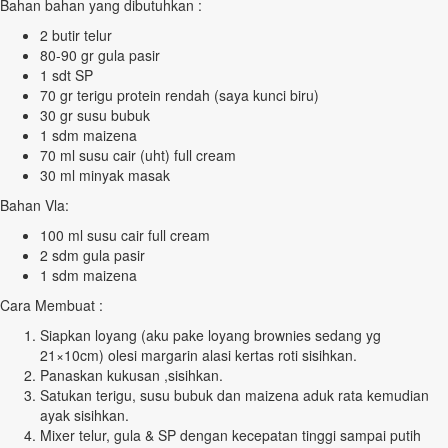
Bahan bahan yang dibutuhkan :
2 butir telur
80-90 gr gula pasir
1 sdt SP
70 gr terigu protein rendah (saya kunci biru)
30 gr susu bubuk
1 sdm maizena
70 ml susu cair (uht) full cream
30 ml minyak masak
Bahan Vla:
100 ml susu cair full cream
2 sdm gula pasir
1 sdm maizena
Cara Membuat :
Siapkan loyang (aku pake loyang brownies sedang yg
21×10cm) olesi margarin alasi kertas roti sisihkan.
Panaskan kukusan ,sisihkan.
Satukan terigu, susu bubuk dan maizena aduk rata kemudian
ayak sisihkan.
Mixer telur, gula & SP dengan kecepatan tinggi sampai putih