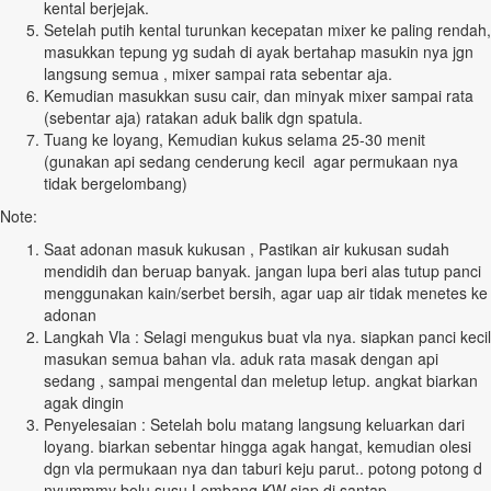
kental berjejak.
Setelah putih kental turunkan kecepatan mixer ke paling rendah,
masukkan tepung yg sudah di ayak bertahap masukin nya jgn
langsung semua , mixer sampai rata sebentar aja.
Kemudian masukkan susu cair, dan minyak mixer sampai rata
(sebentar aja) ratakan aduk balik dgn spatula.
Tuang ke loyang, Kemudian kukus selama 25-30 menit
(gunakan api sedang cenderung kecil agar permukaan nya
tidak bergelombang)
Note:
Saat adonan masuk kukusan , Pastikan air kukusan sudah
mendidih dan beruap banyak. jangan lupa beri alas tutup panci
menggunakan kain/serbet bersih, agar uap air tidak menetes ke
adonan
Langkah Vla : Selagi mengukus buat vla nya. siapkan panci kecil
masukan semua bahan vla. aduk rata masak dengan api
sedang , sampai mengental dan meletup letup. angkat biarkan
agak dingin
Penyelesaian : Setelah bolu matang langsung keluarkan dari
loyang. biarkan sebentar hingga agak hangat, kemudian olesi
dgn vla permukaan nya dan taburi keju parut.. potong potong d
nyummmy bolu susu Lembang KW siap di santap .