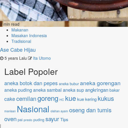
2 min read
Makanan
Masakan Indonesia
Tradisional
Ase Cabe Hijau
5 years Lalu
Ita Utomo
Label Popoler
aneka gorengan
aneka botok dan pepes
aneka bubur
angkringan
aneka puding
aneka sambal
aneka sup
bakar
goreng
kue
kukus
cemilan
cake
kue kering
HC
Nasional
oseng dan tumis
manisan
olahan ayam
oven
sayur
Tips
pai
puding
presto
|