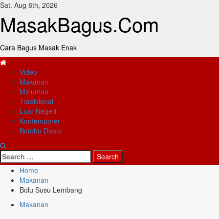
Skip
Sat. Aug 8th, 2026
to
MasakBagus.Com
content
Cara Bagus Masak Enak
Primary
Video
Menu
Makanan
Minuman
Tradisional
Luar Negeri
Kontemporer
Bumbu Dapur
Search
for:
Home
Makanan
Bolu Susu Lembang
Makanan