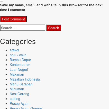
Save my name, email, and website in this browser for the next
time I comment.
Search
for:
Categories
artikel
bolu / cake
Bumbu Dapur
Kontemporer
Luar Negeri
Makanan
Masakan Indonesia
Menu Sarapan
Minuman
Nasi Goreng
puding
Resep Ayam
Resep Ayam Goreng