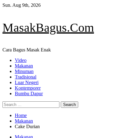
Skip
Sun. Aug 9th, 2026
to
content
MasakBagus.Com
Cara Bagus Masak Enak
Primary
Video
Menu
Makanan
Minuman
Tradisional
Luar Negeri
Kontemporer
Bumbu Dapur
Search
for:
Home
Makanan
Cake Durian
Makanan