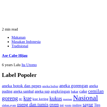
2 min read
Makanan
Masakan Indonesia
Tradisional
Ase Cabe Hijau
6 years Lalu
Ita Utomo
Label Popoler
aneka gorengan
aneka botok dan pepes
aneka
aneka bubur
cemilan
cake
angkringan
puding
aneka sambal
aneka sup
bakar
Nasional
goreng
kue
kukus
kue kering
HC
manisan
oseng dan tumis
oven
sayur
Tips
pai
puding
olahan ayam
presto