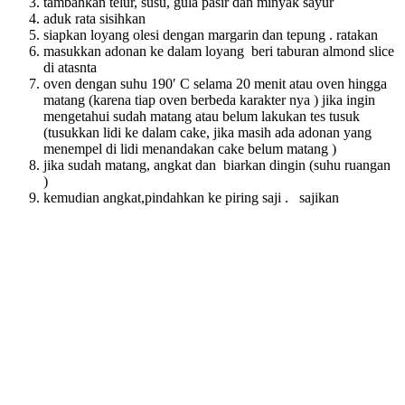
tambahkan telur, susu, gula pasir dan minyak sayur
aduk rata sisihkan
siapkan loyang olesi dengan margarin dan tepung . ratakan
masukkan adonan ke dalam loyang beri taburan almond slice
di atasnta
oven dengan suhu 190′ C selama 20 menit atau oven hingga
matang (karena tiap oven berbeda karakter nya ) jika ingin
mengetahui sudah matang atau belum lakukan tes tusuk
(tusukkan lidi ke dalam cake, jika masih ada adonan yang
menempel di lidi menandakan cake belum matang )
jika sudah matang, angkat dan biarkan dingin (suhu ruangan
)
kemudian angkat,pindahkan ke piring saji . sajikan