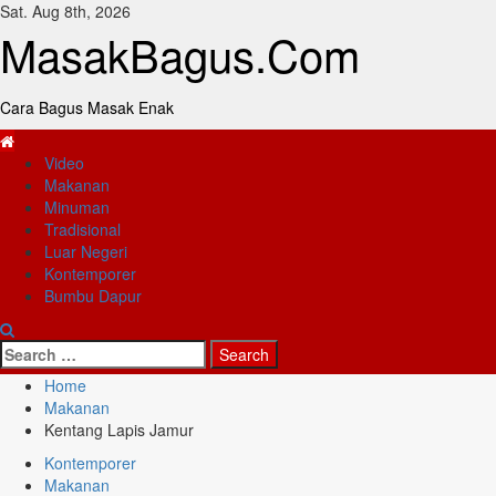
Skip
Sat. Aug 8th, 2026
to
MasakBagus.Com
content
Cara Bagus Masak Enak
Primary
Video
Menu
Makanan
Minuman
Tradisional
Luar Negeri
Kontemporer
Bumbu Dapur
Search
for:
Home
Makanan
Kentang Lapis Jamur
Kontemporer
Makanan