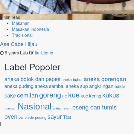
2 min read
Makanan
Masakan Indonesia
Tradisional
Ase Cabe Hijau
5 years Lalu
Ita Utomo
Label Popoler
aneka gorengan
aneka botok dan pepes
aneka bubur
angkringan
aneka puding
aneka sambal
aneka sup
bakar
goreng
kue
kukus
cemilan
cake
kue kering
HC
Nasional
oseng dan tumis
manisan
olahan ayam
oven
sayur
Tips
pai
puding
presto
|