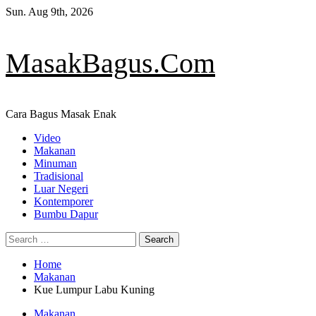
Skip
Sun. Aug 9th, 2026
to
content
MasakBagus.Com
Cara Bagus Masak Enak
Primary
Video
Menu
Makanan
Minuman
Tradisional
Luar Negeri
Kontemporer
Bumbu Dapur
Search
for:
Home
Makanan
Kue Lumpur Labu Kuning
Makanan