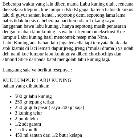
Beberapa waktu yang lalu diberi mama Labu kuning utuh , rencana
dieksekusi klepon , kue lumpur dsb dst gagal karena habis di kukus
lalu di guyur santan kental , sepotong demi sepotong lama lama
habis tidak bersisa . beberapa hari kemudian Tukang sayur
langganan bawa labu kuning , hanya sepotong masih penasaran
dengan olahan labu kuning . saya beli kemudian eksekusi Kue
lumpur Labu kuning hasil mencontek resep mba Nina .
Labu Kuning ada bahan lain juga tersedia tapi ternyata tidak ada
stok kismis di laci lemari dapur jreng jreng (*mulai drama ) ya udah
deh nanti kue lumpur labu kuningnya diberi chochochips dan
almond Slice daripada batal mengolah labu kuning lagi.
Langsung saja ya berikut resepnya :
KUE LUMPUR LABU KUNING
bahan yang dibutuhkan:
500 gr labu kuning
250 gr tepung terigu
250 gr gula pasir ( saya 200 gr saja)
3 kuning telur
2 putih telur
1/2 sdt garam
1 sdt vanilli
450 ml santan dari 1/2 butir kelapa