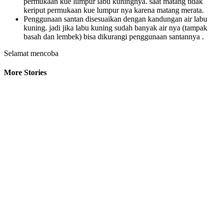
permukaan kue lumpur labu kuningnya. saat matang tidak
keriput permukaan kue lumpur nya karena matang merata.
Penggunaan santan disesuaikan dengan kandungan air labu
kuning. jadi jika labu kuning sudah banyak air nya (tampak
basah dan lembek) bisa dikurangi penggunaan santannya .
Selamat mencoba
More Stories