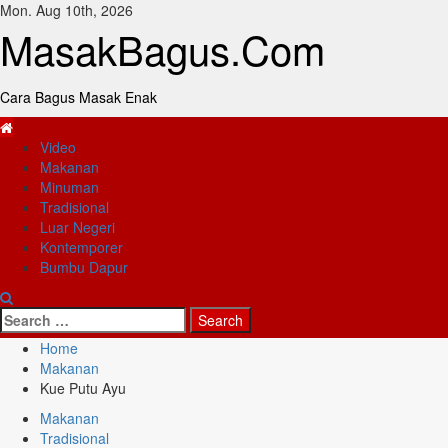
Skip
Mon. Aug 10th, 2026
to
MasakBagus.Com
content
Cara Bagus Masak Enak
Primary
Video
Menu
Makanan
Minuman
Tradisional
Luar Negeri
Kontemporer
Bumbu Dapur
Search
for:
Home
Makanan
Kue Putu Ayu
Makanan
Tradisional