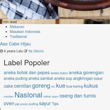
2 min read
Makanan
Masakan Indonesia
Tradisional
Ase Cabe Hijau
6 years Lalu
Ita Utomo
Label Popoler
aneka gorengan
aneka botok dan pepes
aneka bubur
angkringan
aneka puding
aneka sambal
aneka sup
bakar
goreng
kue
kukus
cemilan
cake
kue kering
HC
Nasional
oseng dan tumis
manisan
olahan ayam
oven
sayur
Tips
pai
puding
presto
|