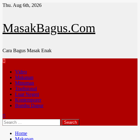
Skip
Thu. Aug 6th, 2026
to
content
MasakBagus.Com
Cara Bagus Masak Enak
Primary
Menu
Video
Makanan
Minuman
Tradisional
Luar Negeri
Kontemporer
Bumbu Dapur
Search
for:
Home
Makanan