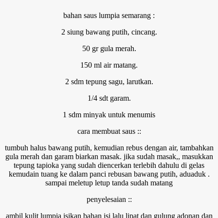
bahan saus lumpia semarang :
2 siung bawang putih, cincang.
50 gr gula merah.
150 ml air matang.
2 sdm tepung sagu, larutkan.
1/4 sdt garam.
1 sdm minyak untuk menumis
cara membuat saus ::
tumbuh halus bawang putih, kemudian rebus dengan air, tambahkan
gula merah dan garam biarkan masak. jika sudah masak,, masukkan
tepung tapioka yang sudah diencerkan terlebih dahulu di gelas
kemudain tuang ke dalam panci rebusan bawang putih, aduaduk .
sampai meletup letup tanda sudah matang
penyelesaian ::
ambil kulit lumpia isikan bahan isi lalu lipat dan gulung adonan dan