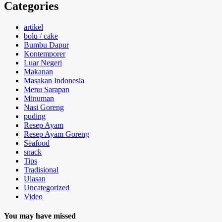
Categories
artikel
bolu / cake
Bumbu Dapur
Kontemporer
Luar Negeri
Makanan
Masakan Indonesia
Menu Sarapan
Minuman
Nasi Goreng
puding
Resep Ayam
Resep Ayam Goreng
Seafood
snack
Tips
Tradisional
Ulasan
Uncategorized
Video
You may have missed