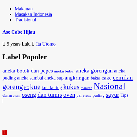
Makanan
Masakan Indonesia
Tradisional
Ase Cabe Hijau
5 years Lalu
Ita Utomo
Label Popoler
aneka gorengan
aneka botok dan pepes
aneka
aneka bubur
cemilan
cake
angkringan
puding
aneka sambal
aneka sup
bakar
Nasional
goreng
kue
kukus
kue kering
HC
manisan
oseng dan tumis
oven
sayur
Tips
pai
puding
olahan ayam
presto
|