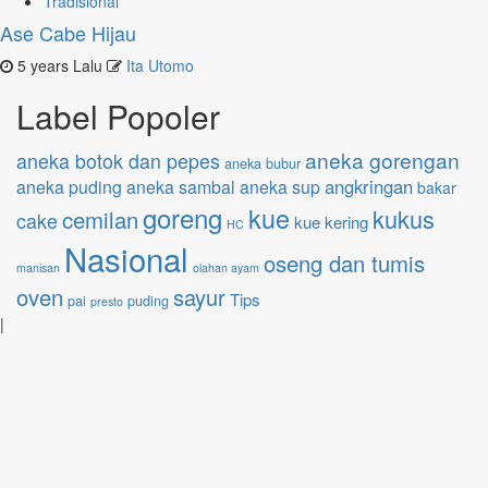
Tradisional
Ase Cabe Hijau
5 years Lalu
Ita Utomo
Label Popoler
aneka gorengan
aneka botok dan pepes
aneka bubur
angkringan
aneka puding
aneka sambal
aneka sup
bakar
goreng
kue
kukus
cemilan
cake
kue kering
HC
Nasional
oseng dan tumis
manisan
olahan ayam
oven
sayur
Tips
pai
puding
presto
|