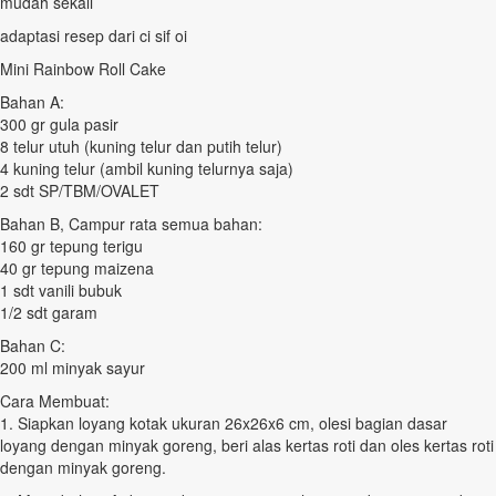
mudah sekali
adaptasi resep dari ci sif oi
Mini Rainbow Roll Cake
Bahan A:
300 gr gula pasir
8 telur utuh (kuning telur dan putih telur)
4 kuning telur (ambil kuning telurnya saja)
2 sdt SP/TBM/OVALET
Bahan B, Campur rata semua bahan:
160 gr tepung terigu
40 gr tepung maizena
1 sdt vanili bubuk
1/2 sdt garam
Bahan C:
200 ml minyak sayur
Cara Membuat:
1. Siapkan loyang kotak ukuran 26x26x6 cm, olesi bagian dasar
loyang dengan minyak goreng, beri alas kertas roti dan oles kertas roti
dengan minyak goreng.