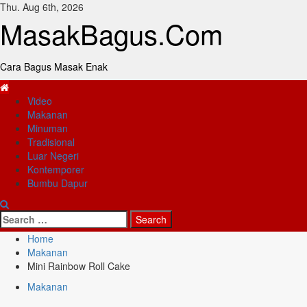
Skip
Thu. Aug 6th, 2026
to
MasakBagus.Com
content
Cara Bagus Masak Enak
Primary
Video
Menu
Makanan
Minuman
Tradisional
Luar Negeri
Kontemporer
Bumbu Dapur
Search
for:
Home
Makanan
Mini Rainbow Roll Cake
Makanan