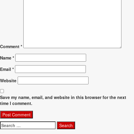
Comment
*
Name
*
Email
*
Website
Save my name, email, and website in this browser for the next
time I comment.
Search
for: