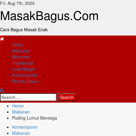
Skip
Fri. Aug 7th, 2026
to
MasakBagus.Com
content
Cara Bagus Masak Enak
Primary
Video
Menu
Makanan
Minuman
Tradisional
Luar Negeri
Kontemporer
Bumbu Dapur
Search
for:
Home
Makanan
Puding Lumut Mentega
Kontemporer
Makanan