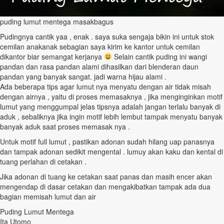
puding lumut mentega masakbagus
Pudingnya cantik yaa , enak . saya suka sengaja bikin ini untuk stok
cemilan anakanak sebagian saya kirim ke kantor untuk cemilan
dikantor biar semangat kerjanya
Selain cantik puding ini wangi
pandan dan rasa pandan alami dihasilkan dari blenderan daun
pandan yang banyak sangat. jadi warna hijau alami .
Ada beberapa tips agar lumut nya menyatu dengan air tidak misah
dengan airnya , yaitu di proses memasaknya , jika menginginkan motif
lumut yang menggumpal jelas tipsnya adalah jangan terlalu banyak di
aduk , sebaliknya jika ingin motif lebih lembut tampak menyatu banyak
banyak aduk saat proses memasak nya .
Untuk motif full lumut , pastikan adonan sudah hilang uap panasnya
dan tampak adonan sedikit mengental . lumuy akan kaku dan kental di
tuang perlahan di cetakan .
Jika adonan di tuang ke cetakan saat panas dan masih encer akan
mengendap di dasar cetakan dan mengakibatkan tampak ada dua
bagian memisah lumut dan air
Puding Lumut Mentega
Ita Utomo