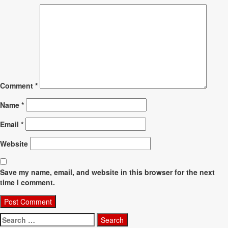
Comment
*
Name
*
Email
*
Website
Save my name, email, and website in this browser for the next
time I comment.
Search