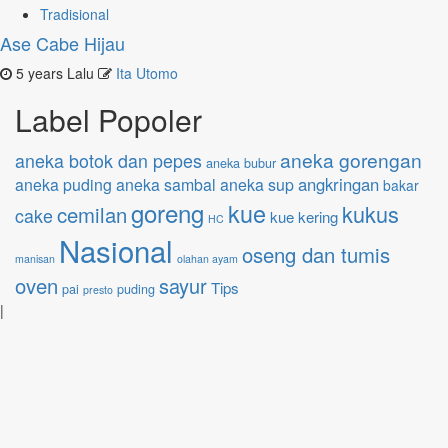
Tradisional
Ase Cabe Hijau
5 years Lalu
Ita Utomo
Label Popoler
aneka gorengan
aneka botok dan pepes
aneka bubur
angkringan
aneka puding
aneka sambal
aneka sup
bakar
goreng
kue
kukus
cemilan
cake
kue kering
HC
Nasional
oseng dan tumis
manisan
olahan ayam
oven
sayur
Tips
pai
puding
presto
|