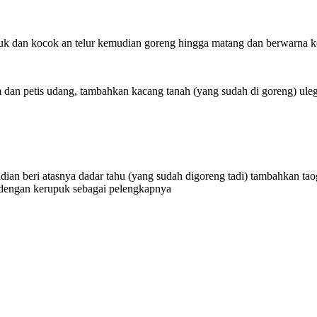
buk dan kocok an telur kemudian goreng hingga matang dan berwarna k
an petis udang, tambahkan kacang tanah (yang sudah di goreng) uleg h
mudian beri atasnya dadar tahu (yang sudah digoreng tadi) tambahkan 
n dengan kerupuk sebagai pelengkapnya