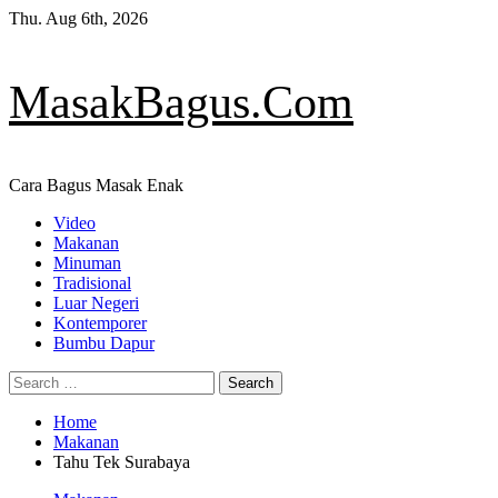
Skip
Thu. Aug 6th, 2026
to
content
MasakBagus.Com
Cara Bagus Masak Enak
Primary
Video
Menu
Makanan
Minuman
Tradisional
Luar Negeri
Kontemporer
Bumbu Dapur
Search
for:
Home
Makanan
Tahu Tek Surabaya