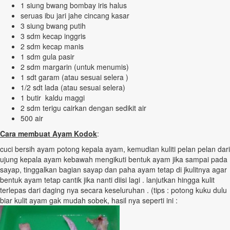
1 siung bwang bombay iris halus
seruas ibu jari jahe cincang kasar
3 siung bwang putih
3 sdm kecap inggris
2 sdm kecap manis
1 sdm gula pasir
2 sdm margarin (untuk menumis)
1 sdt garam (atau sesuai selera )
1/2 sdt lada (atau sesuai selera)
1 butir kaldu maggi
2 sdm terigu cairkan dengan sedikit air
500 air
Cara membuat Ayam Kodok
:
cuci bersih ayam potong kepala ayam, kemudian kuliti pelan pelan dari
ujung kepala ayam kebawah mengikuti bentuk ayam jika sampai pada
sayap, tinggalkan bagian sayap dan paha ayam tetap di jkulitnya agar
bentuk ayam tetap cantik jika nanti diisi lagi . lanjutkan hingga kulit
terlepas dari daging nya secara keseluruhan . (tips : potong kuku dulu
biar kulit ayam gak mudah sobek, hasil nya seperti ini :