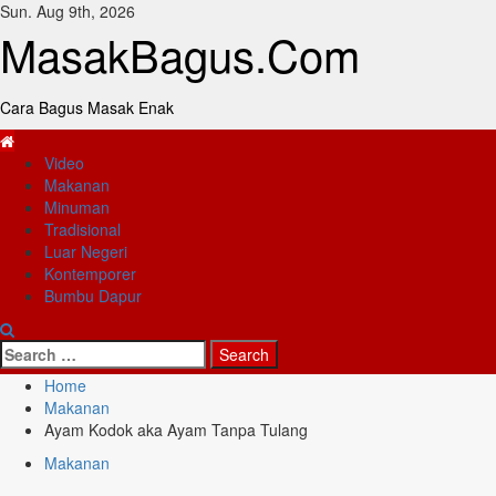
Skip
Sun. Aug 9th, 2026
to
MasakBagus.Com
content
Cara Bagus Masak Enak
Primary
Video
Menu
Makanan
Minuman
Tradisional
Luar Negeri
Kontemporer
Bumbu Dapur
Search
for:
Home
Makanan
Ayam Kodok aka Ayam Tanpa Tulang
Makanan