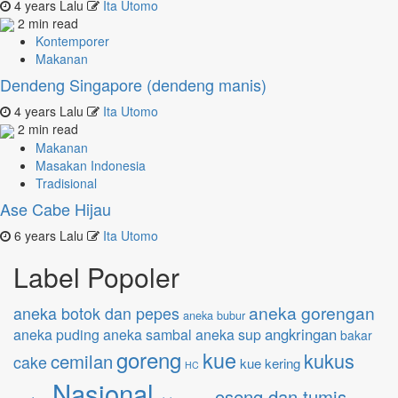
4 years Lalu
Ita Utomo
2 min read
Kontemporer
Makanan
Dendeng Singapore (dendeng manis)
4 years Lalu
Ita Utomo
2 min read
Makanan
Masakan Indonesia
Tradisional
Ase Cabe Hijau
6 years Lalu
Ita Utomo
Label Popoler
aneka gorengan
aneka botok dan pepes
aneka bubur
angkringan
aneka puding
aneka sambal
aneka sup
bakar
goreng
kue
kukus
cemilan
cake
kue kering
HC
Nasional
oseng dan tumis