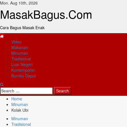
Skip
Mon. Aug 10th, 2026
to
MasakBagus.Com
content
Cara Bagus Masak Enak
Primary
Video
Menu
Makanan
Minuman
Tradisional
Luar Negeri
Kontemporer
Bumbu Dapur
Search
for:
Home
Minuman
Kolak Ubi
Minuman
Tradisional