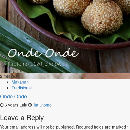
2 min read
Makanan
Tradisional
Onde Onde
6 years Lalu
Ita Utomo
Leave a Reply
Your email address will not be published.
Required fields are marked
*