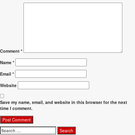
Comment
*
Name
*
Email
*
Website
Save my name, email, and website in this browser for the next
time I comment.
Search