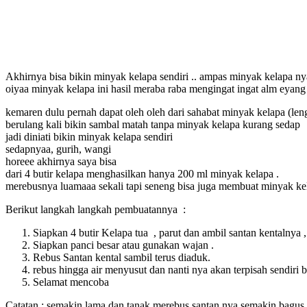
Akhirnya bisa bikin minyak kelapa sendiri .. ampas minyak kelapa n
oiyaa minyak kelapa ini hasil meraba raba mengingat ingat alm eyang
kemaren dulu pernah dapat oleh oleh dari sahabat minyak kelapa (leng
berulang kali bikin sambal matah tanpa minyak kelapa kurang sedap
jadi diniati bikin minyak kelapa sendiri
sedapnyaa, gurih, wangi
horeee akhirnya saya bisa
dari 4 butir kelapa menghasilkan hanya 200 ml minyak kelapa .
merebusnya luamaaa sekali tapi seneng bisa juga membuat minyak kel
Berikut langkah langkah pembuatannya :
Siapkan 4 butir Kelapa tua , parut dan ambil santan kentalnya , 
Siapkan panci besar atau gunakan wajan .
Rebus Santan kental sambil terus diaduk.
rebus hingga air menyusut dan nanti nya akan terpisah sendir
Selamat mencoba
Catatan : semakin lama dan tanak merebus santan nya semakin bagus 