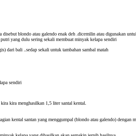
ya disebut blondo atau galendo enak deh .dicemilin atau digunakan u
 putri yang dulu sering sekali membuat minyak kelapa sendiri
is) dari bali ..sedap sekali untuk tambahan sambal matah
apa sendiri
kira kira menghasilkan 1,5 liter santal kental.
i bagian kental santan yang menggumpal (blondo atau galendo) dengan 
minyak kelapa yang dihasilkan akan semakin jernih hasilnya