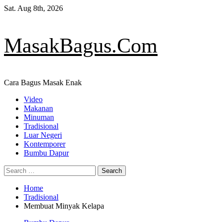
Skip
Sat. Aug 8th, 2026
to
content
MasakBagus.Com
Cara Bagus Masak Enak
Primary
Video
Menu
Makanan
Minuman
Tradisional
Luar Negeri
Kontemporer
Bumbu Dapur
Search
for:
Home
Tradisional
Membuat Minyak Kelapa