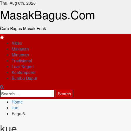
Skip
Thu. Aug 6th, 2026
to
MasakBagus.Com
content
Cara Bagus Masak Enak
Primary
Video
Menu
Makanan
Minuman
Tradisional
Luar Negeri
Kontemporer
Bumbu Dapur
Search
for:
Home
kue
Page 6
kue