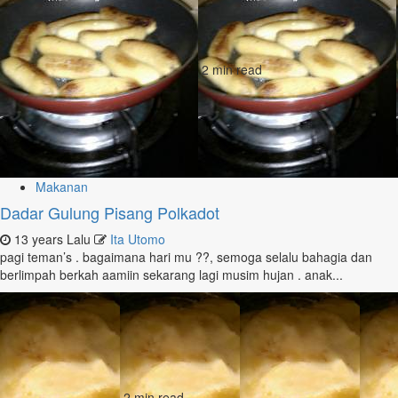
2 min read
Makanan
Dadar Gulung Pisang Polkadot
13 years Lalu
Ita Utomo
pagi teman’s . bagaimana hari mu ??, semoga selalu bahagia dan
berlimpah berkah aamiin sekarang lagi musim hujan . anak...
2 min read