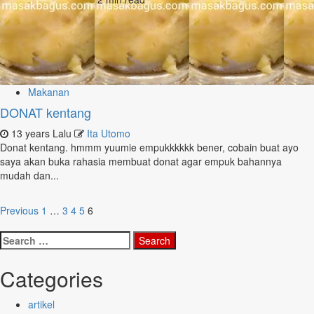
Makanan
DONAT kentang
13 years Lalu
Ita Utomo
Donat kentang. hmmm yuumie empukkkkkk bener, cobain buat ayo
saya akan buka rahasia membuat donat agar empuk bahannya
mudah dan...
Posts
Previous
1
…
3
4
5
6
pagination
Search
for:
Categories
artikel