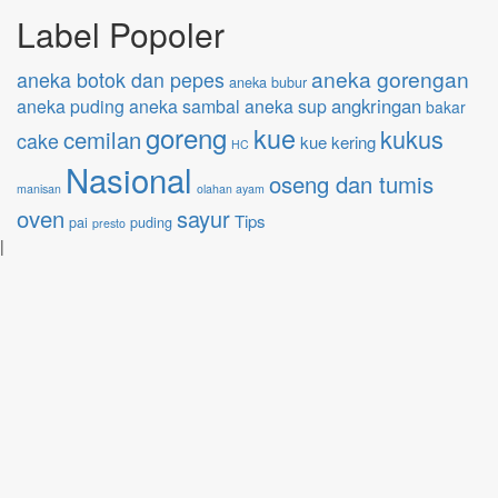
Label Popoler
aneka gorengan
aneka botok dan pepes
aneka bubur
angkringan
aneka puding
aneka sambal
aneka sup
bakar
goreng
kue
kukus
cemilan
cake
kue kering
HC
Nasional
oseng dan tumis
manisan
olahan ayam
oven
sayur
Tips
pai
puding
presto
|