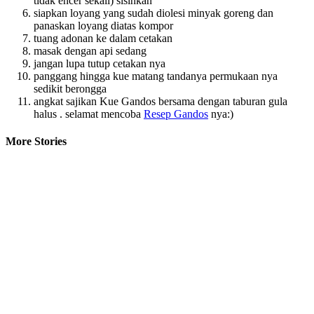
tidak encer sekali) sisihkan
siapkan loyang yang sudah diolesi minyak goreng dan
panaskan loyang diatas kompor
tuang adonan ke dalam cetakan
masak dengan api sedang
jangan lupa tutup cetakan nya
panggang hingga kue matang tandanya permukaan nya
sedikit berongga
angkat sajikan Kue Gandos bersama dengan taburan gula
halus . selamat mencoba
Resep Gandos
nya:)
More Stories