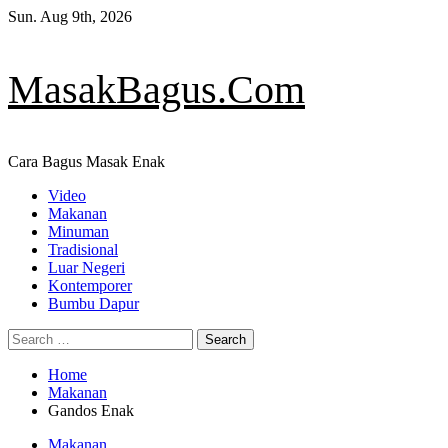
Skip
Sun. Aug 9th, 2026
to
content
MasakBagus.Com
Cara Bagus Masak Enak
Primary
Video
Menu
Makanan
Minuman
Tradisional
Luar Negeri
Kontemporer
Bumbu Dapur
Search
for:
Home
Makanan
Gandos Enak
Makanan