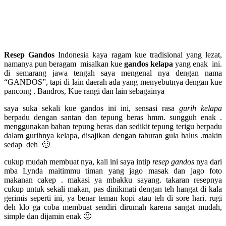
Resep Gandos
Indonesia kaya ragam kue tradisional yang lezat,
namanya pun beragam misalkan kue
gandos kelapa
yang enak ini.
di semarang jawa tengah saya mengenal nya dengan nama
“GANDOS”, tapi di lain daerah ada yang menyebutnya dengan kue
pancong . Bandros, Kue rangi dan lain sebagainya
saya suka sekali kue gandos ini ini, sensasi rasa
gurih kelapa
berpadu dengan santan dan tepung beras hmm. sungguh enak .
menggunakan bahan tepung beras dan sedikit tepung terigu berpadu
dalam gurihnya kelapa, disajikan dengan taburan gula halus .makin
sedap deh 🙂
cukup mudah membuat nya, kali ini saya intip
resep gandos
nya dari
mba Lynda maitimmu timan yang jago masak dan jago foto
makanan cakep . makasi ya mbakku sayang. takaran resepnya
cukup untuk sekali makan, pas dinikmati dengan teh hangat di kala
gerimis seperti ini, ya benar teman kopi atau teh di sore hari. rugi
deh klo ga coba membuat sendiri dirumah karena sangat mudah,
simple dan dijamin enak 🙂