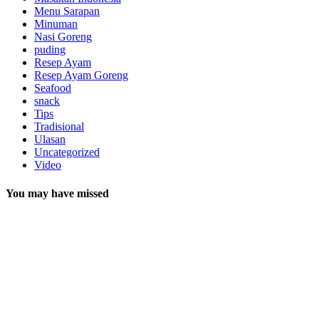
Menu Sarapan
Minuman
Nasi Goreng
puding
Resep Ayam
Resep Ayam Goreng
Seafood
snack
Tips
Tradisional
Ulasan
Uncategorized
Video
You may have missed