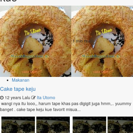
1 min read
Makanan
Cake tape keju
12 years Lalu
Ita Utomo
wangi nya itu looo,, harum tape khas pas digigit juga hmm,.. yuummy
banget . cake tape keju kue favorit misua...