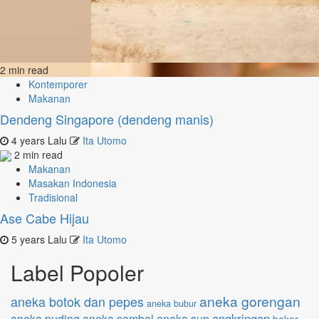
2 min read
Kontemporer
Makanan
Dendeng Singapore (dendeng manis)
4 years Lalu
Ita Utomo
2 min read
Makanan
Masakan Indonesia
Tradisional
Ase Cabe Hijau
5 years Lalu
Ita Utomo
Label Popoler
aneka gorengan
aneka botok dan pepes
aneka bubur
angkringan
aneka puding
aneka sambal
aneka sup