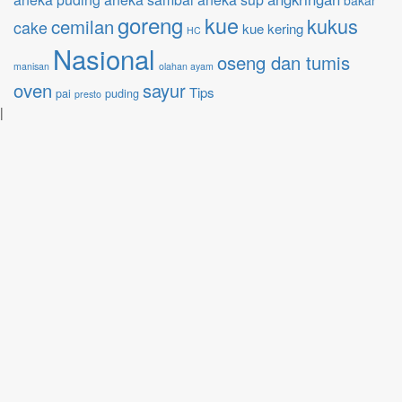
bakar
goreng
kue
kukus
cemilan
cake
kue kering
HC
Nasional
oseng dan tumis
manisan
olahan ayam
oven
sayur
Tips
pai
puding
presto
|