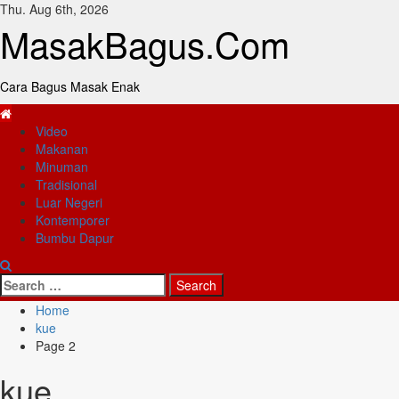
Skip
Thu. Aug 6th, 2026
to
MasakBagus.Com
content
Cara Bagus Masak Enak
Primary
Video
Menu
Makanan
Minuman
Tradisional
Luar Negeri
Kontemporer
Bumbu Dapur
Search
for:
Home
kue
Page 2
kue