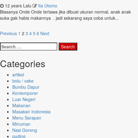
12 years Lalu
Ita Utomo
Biasanya Onde Onde tertawa jika dibuat ukuran normal, anak anak
suka gak habis makannya . jadi sekarang saya coba untuk...
Posts
Previous
1
2
3
4
5
6
Next
pagination
Search
for:
Categories
artikel
bolu / cake
Bumbu Dapur
Kontemporer
Luar Negeri
Makanan
Masakan Indonesia
Menu Sarapan
Minuman
Nasi Goreng
puding